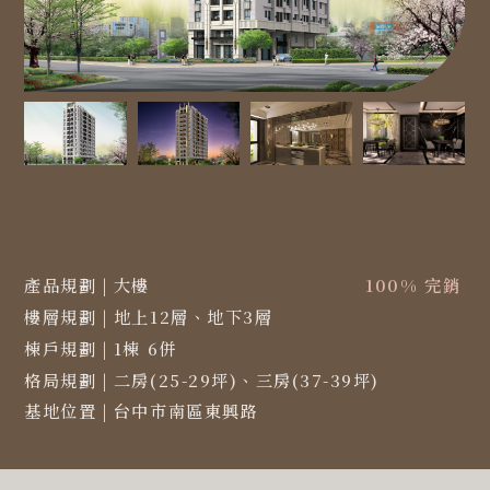
產品規劃
|
大樓
100% 完銷
樓層規劃
|
地上12層、地下3層
棟戶規劃
|
1棟 6併
格局規劃
|
二房(25-29坪)、三房(37-39坪)
基地位置
|
台中市南區東興路