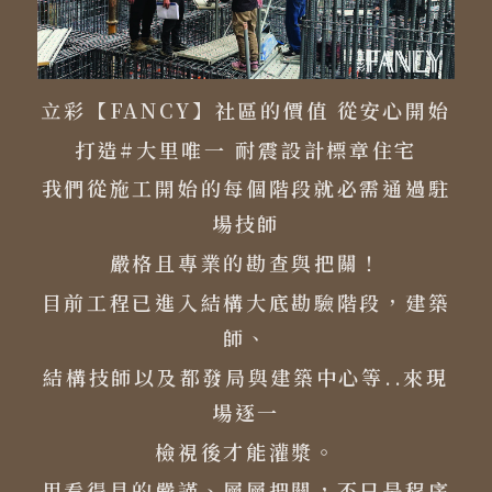
立彩【FANCY】社區的價值 從安心開始
打造#大里唯一 耐震設計標章住宅
我們從施工開始的每個階段就必需通過駐
場技師
嚴格且專業的勘查與把關！
目前工程已進入結構大底勘驗階段，建築
師、
結構技師以及都發局與建築中心等..來現
場逐一
檢視後才能灌漿。
用看得見的嚴謹、層層把關，不只是程序