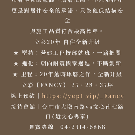
更是對居住安全的承諾，只為確保結構安
全
與施工品質符合最高標準。
立彩20年 自住全新升級
★ 堅持：營建工程按部就班，一路把關
★ 進化：朝向耐震標章邁進，不斷創新
★ 里程：20年蘊時琢磨之作，全新升級
立彩【FANCY】 25・28・35坪
線上預約｜
https://yep1.vip/_Fancy
接待會館｜台中市大墩南路vs文心南七路
口(近文心秀泰)
貴賓專線｜04-2314-6888