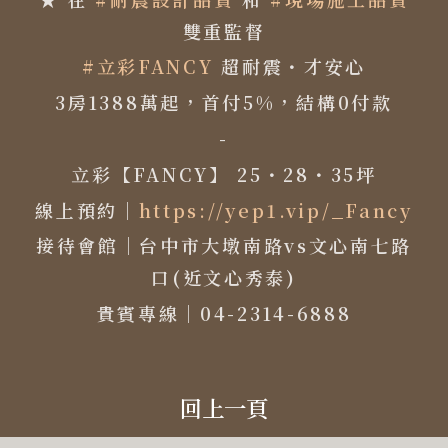
雙重監督
#立彩FANCY
超耐震・才安心
3房1388萬起，首付5%，結構0付款
-
立彩【FANCY】 25・28・35坪
線上預約｜
https://yep1.vip/_Fancy
接待會館｜台中市大墩南路vs文心南七路
口(近文心秀泰)
貴賓專線｜04-2314-6888
回上一頁