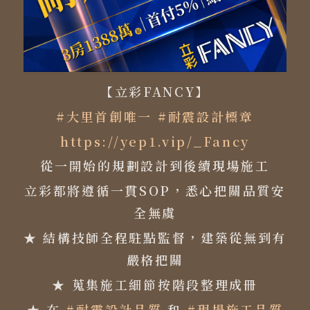
【立彩FANCY】
#大里首創唯一
#耐震設計標章
https://yep1.vip/_Fancy
從一開始的規劃設計到後續現場施工
立彩都將遵循一貫SOP，悉心把關品質安
全無虞
★ 結構技師全程駐點監督，建築從無到有
嚴格把關
★ 蒐集施工細節按階段整理成冊
★ 在
#耐震設計品質
和
#現場施工品質